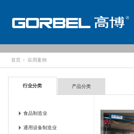
组合式起重机
首页
应用案例
产品介绍
组合式自立起重机
组合式悬挂起重机
应用案例
铝质组合式起重机
单轨起重机
行业分类
产品分类
产品知识
龙门起重机
服务与支持
食品制造业
媒体中心
查
通用设备制造业
关于高博