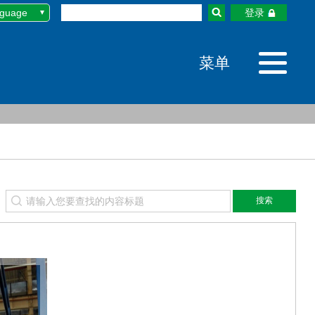
nguage
登录
文
N
菜单
語
어
ไทย
环链电动葫芦
GS系列环链电动葫芦
搜索