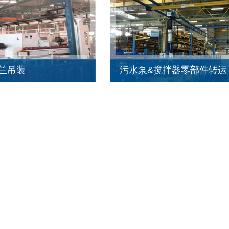
兰吊装
污水泵&搅拌器零部件转运