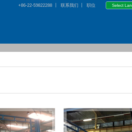
+86-22-59822288
联系我们
职位
Select La
中
E
日本
한국
ภาษา
智能提升装置
G-Force Vi系列
G-Force ViPlus系列
V系列 Easy Arm 自立式
V系列 Easy Arm 悬挂式
G-Force Q₂系列
G-Force iQ₂系列
Easy Arm® 自立式
Easy Arm® 悬挂式
看产品库