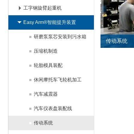
工字钢旋臂起重机
联系我们
Easy Arm®智能提升装置
研磨泵泵芯安装到污水箱
传动系统
压缩机制造
轮胎模具装配
休闲摩托车飞轮机加工
汽车减震器
汽车仪表盘装配线
传动系统