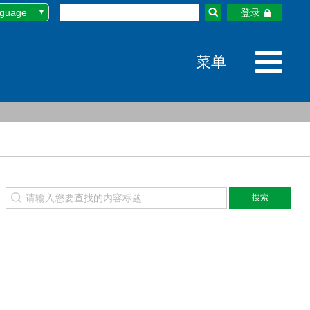
nguage
登录
文
N
菜单
語
어
ไทย
环链电动葫芦
GS系列环链电动葫芦
搜索