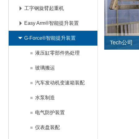
工字钢旋臂起重机
联系我们
Easy Arm®智能提升装置
G-Force®智能提升装置
Tech公司
液压缸零部件热处理
玻璃搬运
汽车发动机变速箱装配
水泵制造
电气防护装置
仪表盘装配