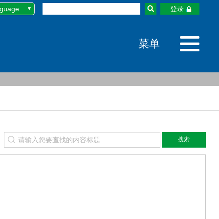
nguage
登录
文
N
菜单
語
어
ไทย
环链电动葫芦
GS系列环链电动葫芦
搜索